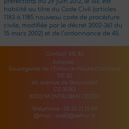
préfectoral du 29 juin 2012, le SIE est
habilité au titre du Code Civil (articles
1183 à 1185 nouveau code de procédure
civile, modifiée par le décret 2002-361 du
15 mars 2002) et de l’ordonnance de 45.
Contact SIE 82
Adresse :
Sauvegarde de l'Enfance Haute-Occitanie
SIE 82
60, avenue de Beausoleil
CS 30763
82013 MONTAUBAN CEDEX
Téléphone : 05 63 21 12 04
@mail : sie82@sehoc.fr