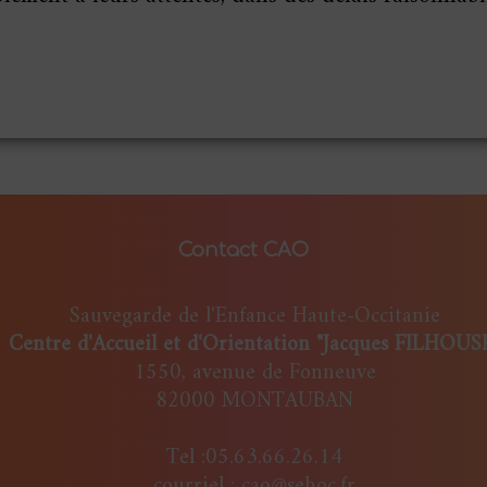
Contact CAO
Sauvegarde de l'Enfance Haute-Occitanie
Centre d'Accueil et d'Orientation "Jacques FILHOUS
1550, avenue de Fonneuve
82000 MONTAUBAN
Tel :05.63.66.26.14
courriel : cao@sehoc.fr