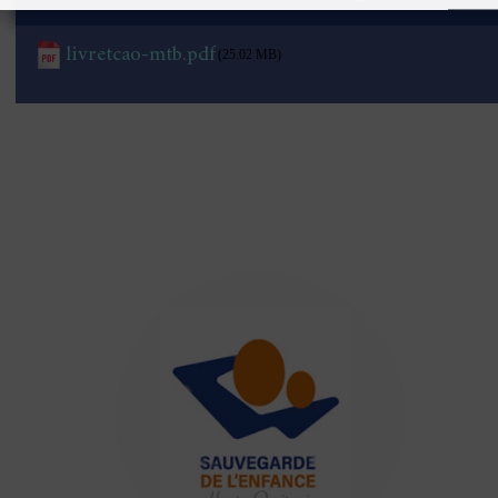
livretcao-mtb.pdf
(25.02 MB)