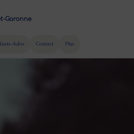
et-Garonne
fants-Ados
Contact
Plus